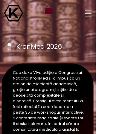
KronMed 2026
Cea de-a VI-a ediție a Congresului
Național KronMed s-a impus ca un
etalon de excelență academică,
grație unui program științific de o
deosebită complexitate și
dinamică. Prestigiul evenimentului a
fost reflectat în coordonarea a
peste 35 de workshopuri interactive,
5 conferințe magistrale (keynote) și
6 sesiuni plenare, în cadrul cărora
comunitatea medicală a asistat la