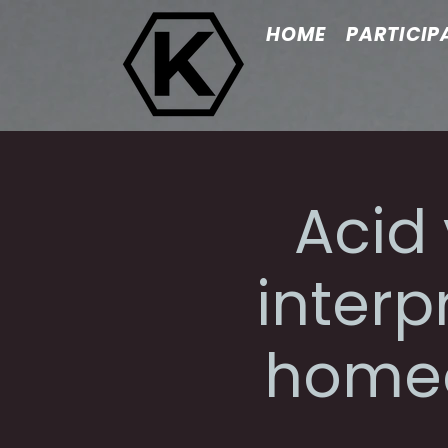
HOME
PARTICIP
Acid 
interp
homeo