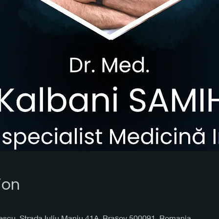
ion
cescu, Strada Iuliu Maniu 41A, Brașov 500091, Romania