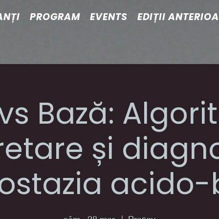
ANȚI
PROGRAM
EVENTS
EDIȚII ANTERIO
vs Bază: Algor
retare și diagno
stazia acido-