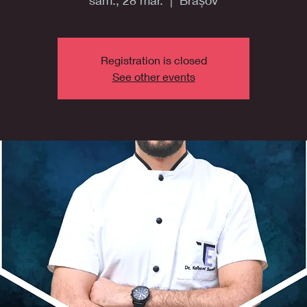
sâm., 28 mar.
  |  
Brașov
Registration is closed
See other events