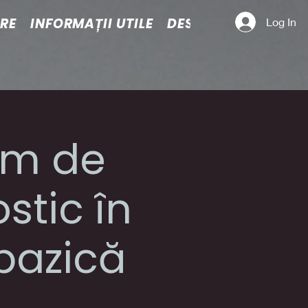
ARE
INFORMAȚII UTILE
DESPRE NOI
Log In
itm de
stic în
bazică