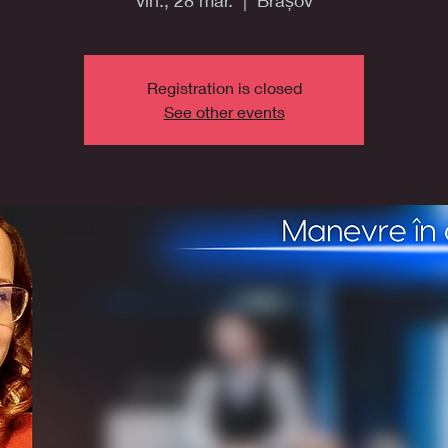
vin., 28 mar.
  |  
Brașov
Registration is closed
See other events