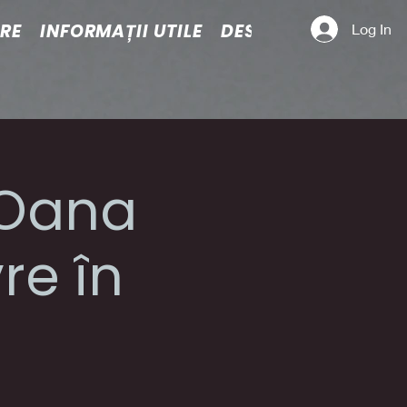
ARE
INFORMAȚII UTILE
DESPRE NOI
Log In
. Oana
re în