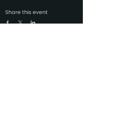
Share this event
Citește mai mult
Abonează-te la newsletter!
Subscribe