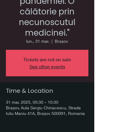
pandemiei. O
călătorie prin
necunoscutul
medicinei."
lun., 31 mar.
  |  
Brașov
Tickets are not on sale
See other events
Time & Location
31 mar. 2025, 08:30 – 10:30
Brașov, Aula Sergiu Chiriacescu, Strada
Iuliu Maniu 41A, Brașov 500091, Romania