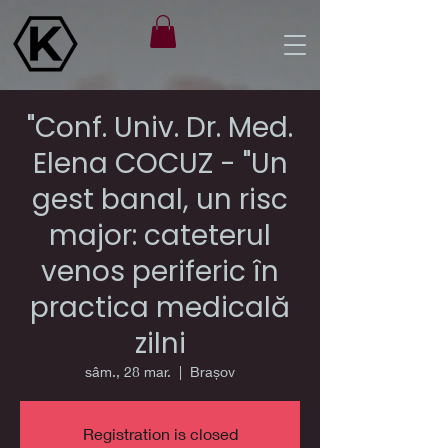
"Conf. Univ. Dr. Med.
Elena COCUZ - "Un
gest banal, un risc
major: cateterul
venos periferic în
practica medicală
zilni
sâm., 28 mar.
  |  
Brașov
Registration is closed