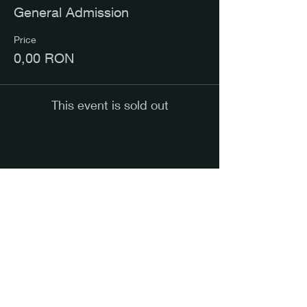
General Admission
Price
0,00 RON
This event is sold out
Share this event
Citește mai mult