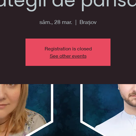
ategii de pans
sâm., 28 mar.
  |  
Brașov
Registration is closed
See other events