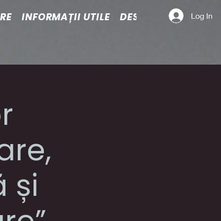
ARE
INFORMAȚII UTILE
DESPRE NOI
Log In
r
are,
 și