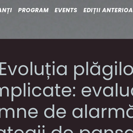
ANȚI
PROGRAM
EVENTS
EDIȚII ANTERIO
„Evoluția plăgilo
plicate: evalu
mne de alarmă