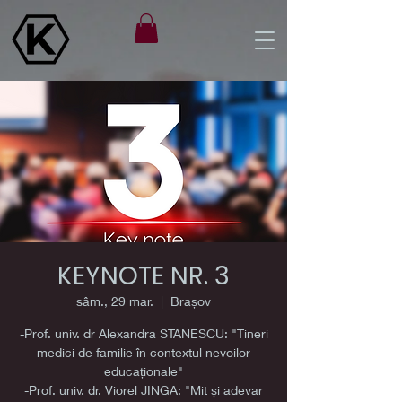
KEYNOTE NR. 3
sâm., 29 mar.
  |  
Brașov
-Prof. univ. dr Alexandra STANESCU: "Tineri
medici de familie în contextul nevoilor
educaționale"
-Prof. univ. dr. Viorel JINGA: "Mit și adevar