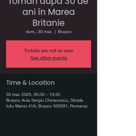
roman dupa 30 de
ani în Marea
Britanie
dum., 30 mar.
  |  
Brașov
Tickets are not on sale
See other events
Time & Location
30 mar. 2025, 08:30 – 10:30
Brașov, Aula Sergiu Chiriacescu, Strada
Iuliu Maniu 41A, Brașov 500091, Romania