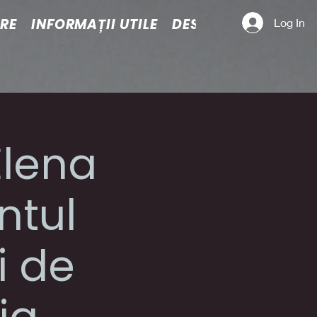
ARE
INFORMAȚII UTILE
DESPRE NOI
Log In
Elena
ntul
i de