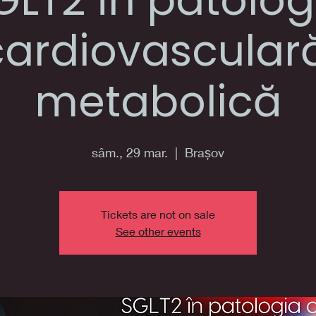
GLT2 în patolog
cardiovasculară
metabolică
sâm., 29 mar.
  |  
Brașov
Tickets are not on sale
See other events