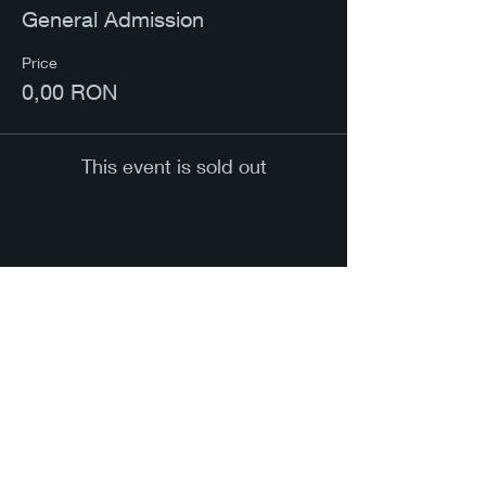
General Admission
Price
0,00 RON
This event is sold out
Share this event
Citește mai mult