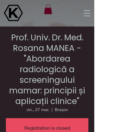
Prof. Univ. Dr. Med.
Rosana MANEA -
"Abordarea
radiologică a
screeningului
mamar: principii și
aplicații clinice"
vin., 27 mar.
  |  
Brașov
Registration is closed