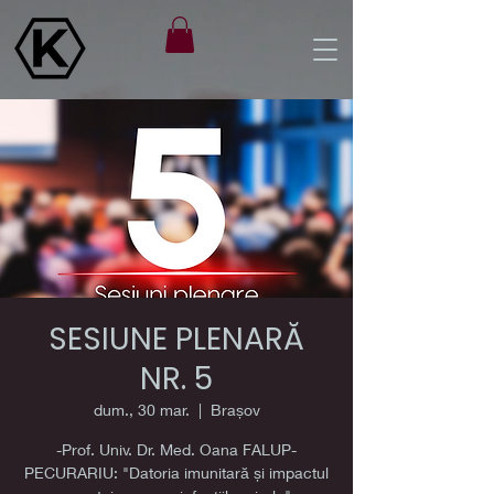
SESIUNE PLENARĂ
NR. 5
dum., 30 mar.
  |  
Brașov
-Prof. Univ. Dr. Med. Oana FALUP-
PECURARIU: "Datoria imunitară și impactul