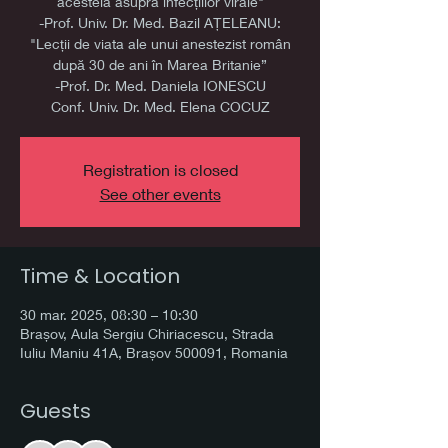
acesteia asupra infecțiilor virale"
-Prof. Univ. Dr. Med. Bazil AȚELEANU:
"Lecții de viata ale unui anestezist român
după 30 de ani în Marea Britanie”
-Prof. Dr. Med. Daniela IONESCU
Conf. Univ. Dr. Med. Elena COCUZ
Registration is closed
See other events
Time & Location
30 mar. 2025, 08:30 – 10:30
Brașov, Aula Sergiu Chiriacescu, Strada
Iuliu Maniu 41A, Brașov 500091, Romania
Guests