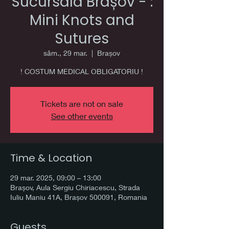
Sucursala Brașov - :
Mini Knots and
Sutures
sâm., 29 mar.
  |  
Brașov
! COSTUM MEDICAL OBLIGATORIU !
Tickets are not on sale
See other events
Time & Location
29 mar. 2025, 09:00 – 13:00
Brașov, Aula Sergiu Chiriacescu, Strada
Iuliu Maniu 41A, Brașov 500091, Romania
Guests