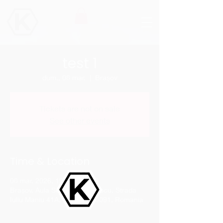
test 1
dum., 08 mar.
  |  
Brașov
Tickets are not on sale
See other events
Time & Location
08 mar. 2026, 19:00 – 23:00
Brașov, Aula Sergiu Chiriacescu, Strada
Iuliu Maniu 41A, Brașov 500091, Romania