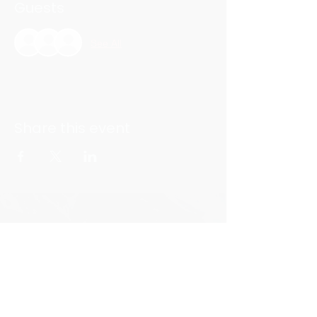
Guests
See All
Share this event
Citește mai mult
Abonează-te la newsletter!
Subscribe